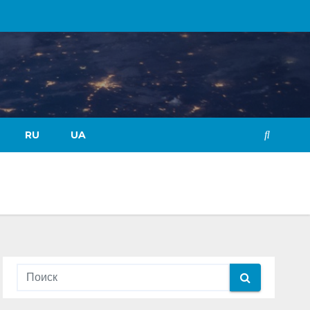
RU
UA