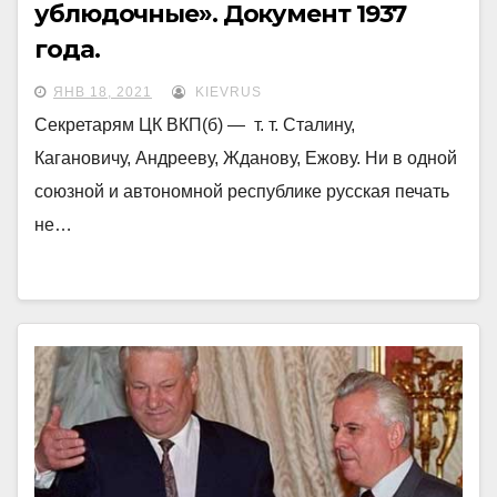
ублюдочные». Документ 1937
года.
ЯНВ 18, 2021
KIEVRUS
Секретарям ЦК ВКП(б) — т. т. Сталину,
Кагановичу, Андрееву, Жданову, Ежову. Ни в одной
союзной и автономной республике русская печать
не…