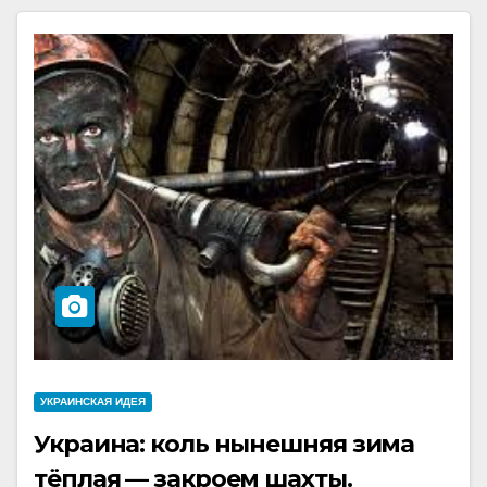
УКРАИНCКАЯ ИДЕЯ
Украина: коль нынешняя зима
тёплая — закроем шахты.