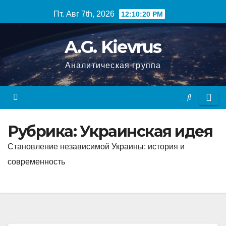
Перейти
Пт. Авг 7th, 2026
12:10:22 PM
к
содержимому
A.G. Kievrus
Аналитическая группа
Рубрика: Украинcкая идея
Становление независимой Украины: история и
современность