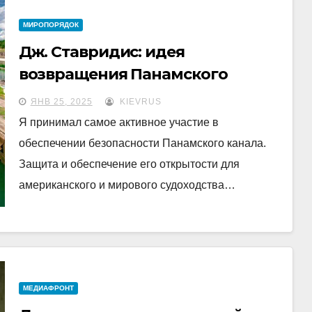
МИРОПОРЯДОК
Дж. Ставридис: идея
возвращения Панамского
канала провальна
ЯНВ 25, 2025
KIEVRUS
Я принимал самое активное участие в
обеспечении безопасности Панамского канала.
Защита и обеспечение его открытости для
американского и мирового судоходства…
МЕДИАФРОНТ