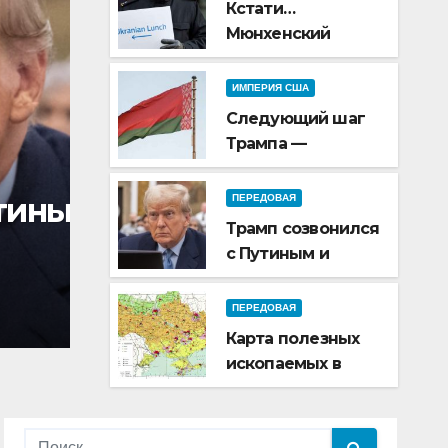
Кстати…
Мюнхенский
приговор Трампа
ИМПЕРИЯ США
Следующий шаг
Трампа —
Беларусь
ПЕРЕДОВАЯ
и
Карта полезных иско
ПЕРЕДОВАЯ
Трамп созвонился
Украине
с Путиным и
Зеленским
ФЕВ 5, 2025
KIEVRUS
ПЕРЕДОВАЯ
Карта полезных
ископаемых в
Украине