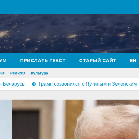
УМ
ПРИСЛАТЬ ТЕКСТ
СТАРЫЙ САЙТ
EN
рия
Религия
Культура
Трамп созвонился с Путиным и Зеленским
Карта