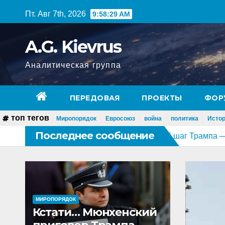
Перейти
Пт. Авг 7th, 2026
9:58:30 AM
к
содержимому
A.G. Kievrus
Аналитическая группа
ПЕРЕДОВАЯ
ПРОЕКТЫ
ФОР
топ тегов
Миропорядок
Евросоюз
война
политика
Исто
Последнее сообщение
приговор Трампа
Следующий шаг Трампа — Беларусь
МИРОПОРЯДОК
Кстати… Мюнхенский