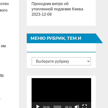
сотен
Проходчик метро об
утопленной подземке Киева
кого
2023-12-09
МЕНЮ РУБРИК, ТЕМ И
н им
СТРАНИЦ.
Меню
рубрик,
тем
ду,
Видеоплеер
и
страниц.
т
00:00
08:14