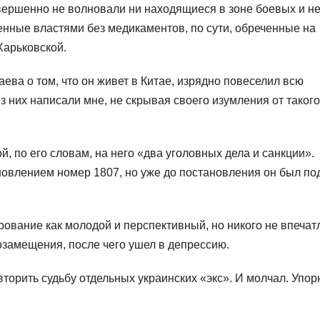
вершенно не волновали ни находящиеся в зоне боевых и н
нные властями без медикаментов, по сути, обреченные на
Харьковской.
ева о том, что он живет в Китае, изрядно повеселил всю
 них написали мне, не скрывая своего изумления от такого
й, по его словам, на него «два уголовных дела и санкции».
овлением номер 1807, но уже до постановления он был по
ование как молодой и перспективный, но никого не впечат
замещения, после чего ушел в депрессию.
вторить судьбу отдельных украинских «экс». И молчал. Упор