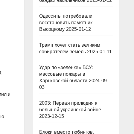
бандах насильников
2025-01-12
е
Одесситы потребовали
восстановить памятник
Высоцкому
2025-01-12
Трамп хочет стать великим
собирателем земель
2025-01-11
Удар по «зелёнке» ВСУ:
д
массовые пожары в
Харьковской области
2024-09-
03
лил и
2003: Первая прелюдия к
большой украинской войне
2023-12-15
но
Блоки вместо тюбингов.