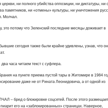
церкви, ни полного убийства оппозиции, ни диктатуры, ни 
ова памятников, ни «отмены» культуры, ни уничтожения русс
л. Молчал.
ну, это потому что Зеленский последние месяцы доживает в
 бывшие сегодня также были крайне удивлены, узнав, что о
ат.
 два часа читаем текст с суфлера.
брания на пункте приема пустой тары в Житомире в 1984 го
сирование даже не от Рината Леонидовича, а от одной из
ЧАЛ – бред о блокировке соцсетей. После этого размещае
 пиарит его на «заблокированных» страницах. Наверное,