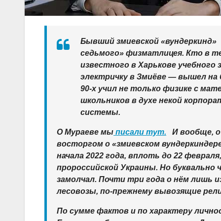
Бывший змиевской «вундеркинд» 
седьмого» физматлицея. Кто в те
известного в Харькове учебного з
электричку в Змиёве — вышел на
90-х учил не только физике с м
школьников в духе некой корпора
системы.
О Мураеве мы
писали тут.
И вообще, о 
восторгом о «змиевском вундеркиндер
начала 2022 года, вплоть до 22 февра
пророссийской Украины. Но буквально ч
замолчал. Почти три года о нём лишь 
лесовозы, по-прежнему вывозящие ре
По сумме фактов и по характеру лично