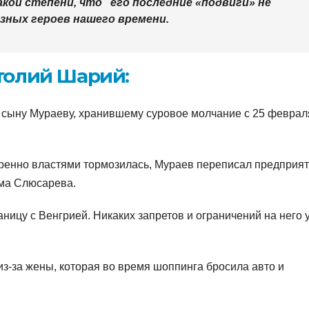
акой степени, что его последние «подвиги» не
зных героев нашего времени.
толий Шарий:
 сыну Мураеву, хранившему суровое молчание с 25 феврал
ренно властями тормозилась, Мураев переписал предприя
има Слюсарева.
ницу с Венгрией. Никаких запретов и ограничений на него 
 из-за жены, которая во время шоппинга бросила авто и