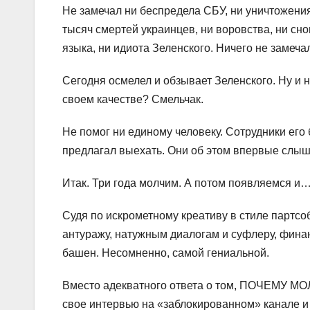
Не замечал ни беспредела СБУ, ни уничтожения 
тысяч смертей украинцев, ни воровства, ни сн
языка, ни идиота Зеленского. Ничего не замеча
Сегодня осмелел и обзывает Зеленского. Ну и 
своем качестве? Смельчак.
Не помог ни единому человеку. Сотрудники его
предлагал выехать. Они об этом впервые слыш
Итак. Три года молчим. А потом появляемся и…
Судя по искрометному креативу в стиле партсо
антуражу, натужным диалогам и суфлеру, финан
башен. Несомненно, самой гениальной.
Вместо адекватного ответа о том, ПОЧЕМУ МОЛ
свое интервью на «заблокированном» канале и