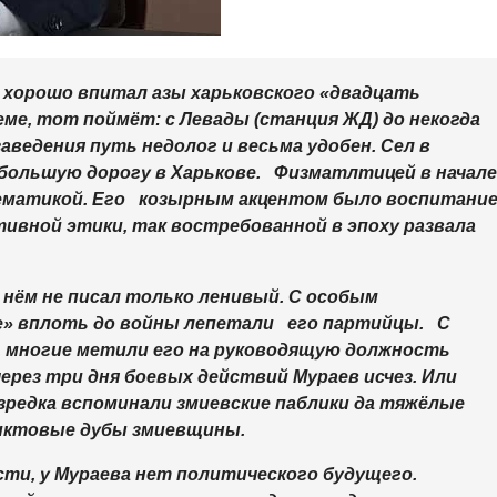
хорошо впитал азы харьковского «двадцать
ме, тот поймёт: с Левады (станция ЖД) до некогда
аведения путь недолог и весьма удобен. Сел в
 большую дорогу в Харькове. Физматлтицей в начале
атематикой. Его козырным акцентом было воспитани
тивной этики, так востребованной в эпоху развала
нём не писал только ленивый. С особым
е» вплоть до войны лепетали его партийцы. С
ля, многие метили его на руководящую должность
ерез три дня боевых действий Мураев исчез. Или
изредка вспоминали змиевские паблики да тяжёлые
ликтовые дубы змиевщины.
сти, у Мураева нет политического будущего.