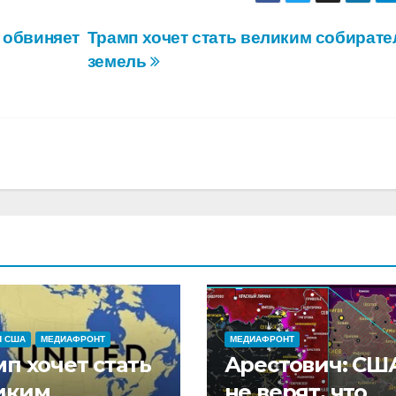
 обвиняет
Трамп хочет стать великим собират
земель
Я США
МЕДИАФРОНТ
МЕДИАФРОНТ
п хочет стать
Арестович: СШ
иким
не верят, что