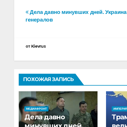
Навигация
Дела давно минувших дней. Украина
генералов
по
записям
от
Kievrus
ПОХОЖАЯ ЗАПИСЬ
МЕДИАФРОНТ
ИМПЕРИ
Дела давно
Трам
минувших дней.
вел